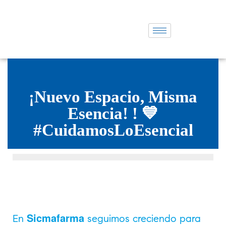
¡Nuevo Espacio, Misma
Esencia! ! 💙
#CuidamosLoEsencial
Sicmafarma
En
seguimos creciendo para