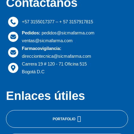
Contáctanos
+57 3155017377 – + 57 3157917815
Pedidos:
pedidos@sicmafarma.com
ventas@sicmafarma.com
Farmacovigilancia:
direcciontecnica@sicmafarma.com
Carrera 19 # 120 - 71 Oficina 515
Bogotá D.C
Enlaces útiles
PORTAFOLIO