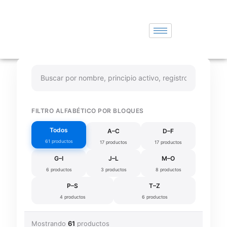
FILTRO ALFABÉTICO POR BLOQUES
Todos
A–C
D–F
61 productos
17 productos
17 productos
G–I
J–L
M–O
6 productos
3 productos
8 productos
P–S
T–Z
4 productos
6 productos
Mostrando
61
productos