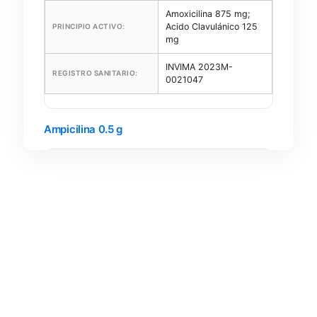
Amoxicilina 875 mg;
Acido Clavulánico 125
PRINCIPIO ACTIVO:
mg
INVIMA 2023M-
REGISTRO SANITARIO:
0021047
Ampicilina 0.5 g
Ampicilina Sódica
equivalente a
PRINCIPIO ACTIVO:
Ampicilina Base 0.5 g
INVIMA 2020M-
REGISTRO SANITARIO:
0014363-R1
Ampicilina 1 g