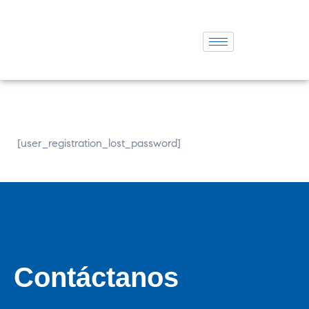
[user_registration_lost_password]
Contáctanos