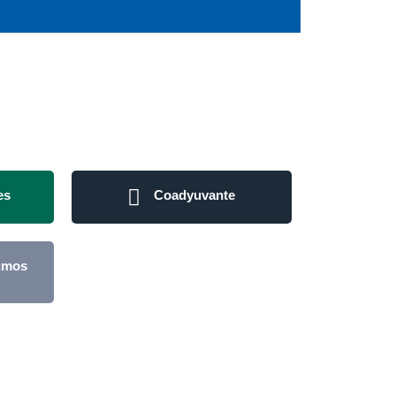
es
Coadyuvante
sumos