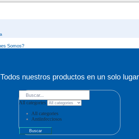
a
nes Somos?
sabilidad Social
a de Calidad
bución
Ética
ca Tratamiento de Datos
Todos nuestros productos en un solo lugar
os
Terapéuticas
All categories
amentos
itivos e Insumos Médicos
All categories
Antiinfecciosos
vigilancia
Buscar
to