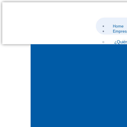
Home
Empres
¿Quié
Respon
Polític
Distri
Línea 
Políti
Product
Áreas 
Medic
Dispos
Farmaco
Aliados
Contac