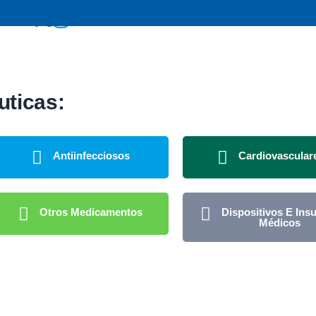
X
ticas:
Antiinfecciosos
Cardiovascular
Otros Medicamentos
Dispositivos E In
Médicos