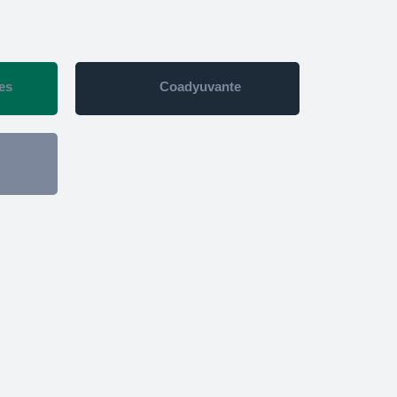
es
Coadyuvante
sumos