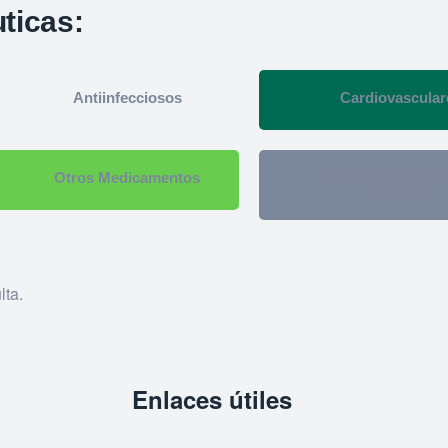
ticas:
Antiinfecciosos
Cardiovascular
Otros Medicamentos
Dispositivos E In
Médicos
lta.
Enlaces útiles