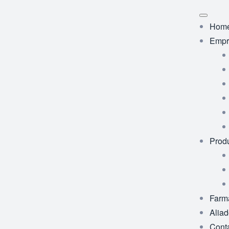
Hom
Empr
Prod
Farm
Alia
Cont